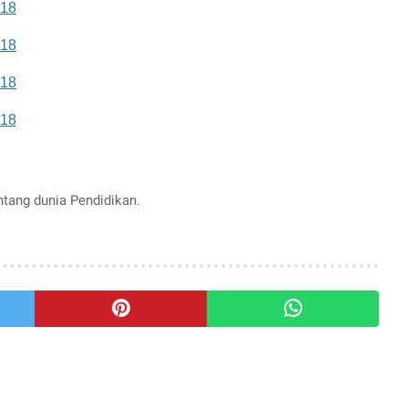
018
018
018
018
entang dunia Pendidikan.