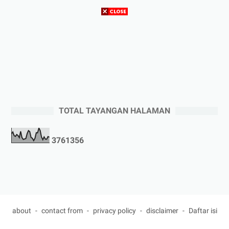
TOTAL TAYANGAN HALAMAN
3
7
6
1
3
5
6
about
contact from
privacy policy
disclaimer
Daftar isi