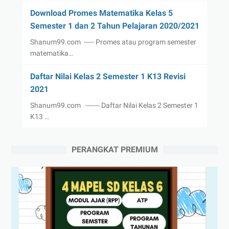
Download Promes Matematika Kelas 5
Semester 1 dan 2 Tahun Pelajaran 2020/2021
Shanum99.com ----- Promes atau program semester
matematika…
Daftar Nilai Kelas 2 Semester 1 K13 Revisi
2021
Shanum99.com ------- Daftar Nilai Kelas 2 Semester 1
K13 …
PERANGKAT PREMIUM