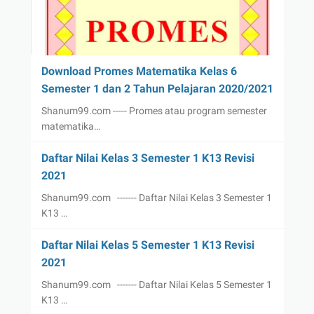
Download Promes Matematika Kelas 6
Semester 1 dan 2 Tahun Pelajaran 2020/2021
Shanum99.com ----- Promes atau program semester
matematika…
Daftar Nilai Kelas 3 Semester 1 K13 Revisi
2021
Shanum99.com ------- Daftar Nilai Kelas 3 Semester 1
K13 …
Daftar Nilai Kelas 5 Semester 1 K13 Revisi
2021
Shanum99.com ------- Daftar Nilai Kelas 5 Semester 1
K13 …