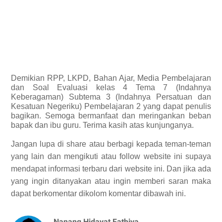
Demikian
RPP, LKPD, Bahan Ajar, Media Pembelajaran
dan Soal Evaluasi kelas 4 Tema 7 (Indahnya
Keberagaman) Subtema 3 (Indahnya Persatuan dan
Kesatuan Negeriku) Pembelajaran 2 yang dapat penulis
bagikan.
Semoga bermanfaat dan meringankan beban
bapak dan ibu guru. Terima kasih atas kunjunganya.
Jangan lupa di share atau berbagi kepada teman-teman
yang lain dan mengikuti atau follow website ini supaya
mendapat informasi terbaru dari website ini. Dan jika ada
yang ingin ditanyakan atau ingin memberi saran maka
dapat berkomentar dikolom komentar dibawah ini.
Nanang Hidayat Fathiya