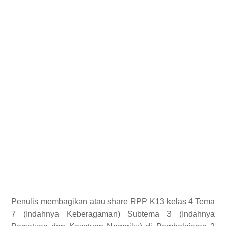
Penulis membagikan atau share RPP K13 kelas 4 Tema
7 (Indahnya Keberagaman) Subtema 3 (Indahnya