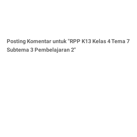
Posting Komentar untuk "RPP K13 Kelas 4 Tema 7
Subtema 3 Pembelajaran 2"