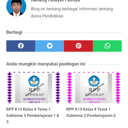
Blog ini tentang berbagai informasi tentang
dunia Pendidikan.
Berbagi
Anda mungkin menyukai postingan ini
RPP K13 Kelas 4 Tema 1
RPP K13 Kelas 4 Tema 1
Subtema 3 Pembelajaran 1 &
Subtema 2 Pembelajaran 6
3