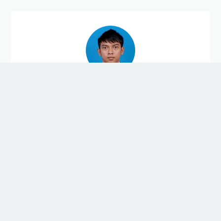
Nanang Hidayat Fathiya
Blog ini tentang berbagai informasi tentang dunia
Pendidikan.
Lihat profil lengkapku
Pengikut