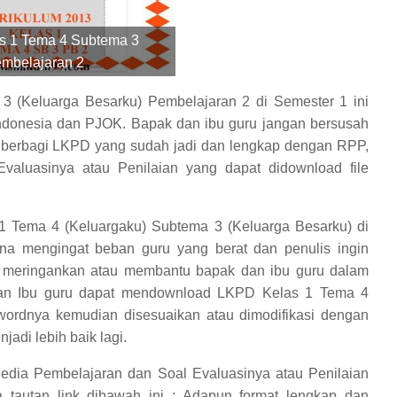
s 1 Tema 4 Subtema 3
mbelajaran 2
 (Keluarga Besarku) Pembelajaran 2 di Semester 1 ini
ndonesia dan PJOK. Bapak dan ibu guru jangan bersusah
 berbagi LKPD yang sudah jadi dan lengkap dengan RPP,
valuasinya atau Penilaian yang dapat didownload file
 Tema 4 (Keluargaku) Subtema 3 (Keluarga Besarku) di
na mengingat beban guru yang berat dan penulis ingin
t meringankan atau membantu bapak dan ibu guru dalam
dan Ibu guru dapat mendownload LKPD Kelas 1 Tema 4
wordnya kemudian disesuaikan atau dimodifikasi dengan
adi lebih baik lagi.
edia Pembelajaran dan Soal Evaluasinya atau Penilaian
 tautan link dibawah ini :
Adapun format lengkap dan