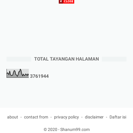
TOTAL TAYANGAN HALAMAN
3
7
6
1
9
4
4
about
contact from
privacy policy
disclaimer
Daftar isi
© 2020 -
Shanum99.com